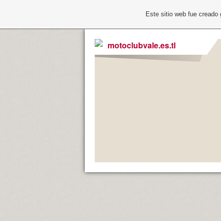
Este sitio web fue creado
motoclubvale.es.tl