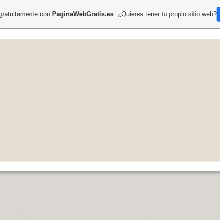
 gratuitamente con
PaginaWebGratis.es
. ¿Quieres tener tu propio sitio web?