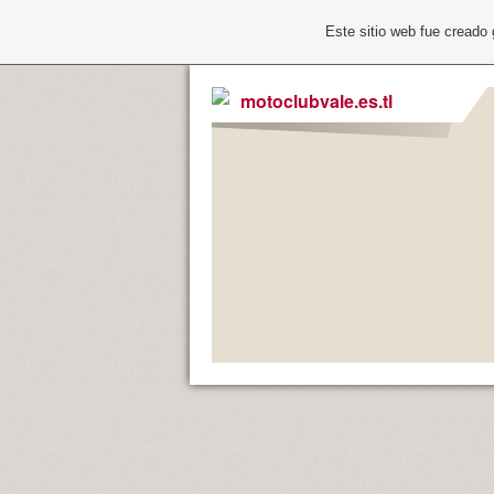
Este sitio web fue creado
motoclubvale.es.tl