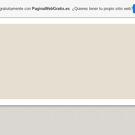
 gratuitamente con
PaginaWebGratis.es
. ¿Quieres tener tu propio sitio web?