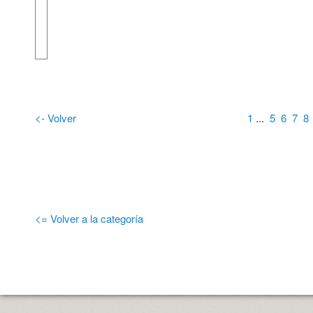
<- Volver
1
...
5
6
7
8
<= Volver a la categoría