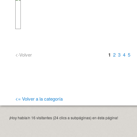
<-Volver
1
2
3
4
5
<= Volver a la categoría
¡Hoy había/n 16 visitantes (24 clics a subpáginas) en ésta página!