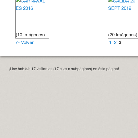
(10 Imágenes)
(20 Imágenes)
<- Volver
1
2
3
¡Hoy había/n 17 visitantes (17 clics a subpáginas) en ésta página!